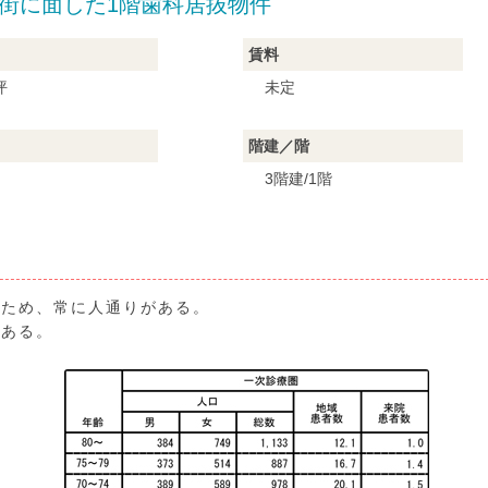
商店街に面した1階歯科居抜物件
賃料
坪
未定
階建／階
3階建/1階
るため、常に人通りがある。
である。