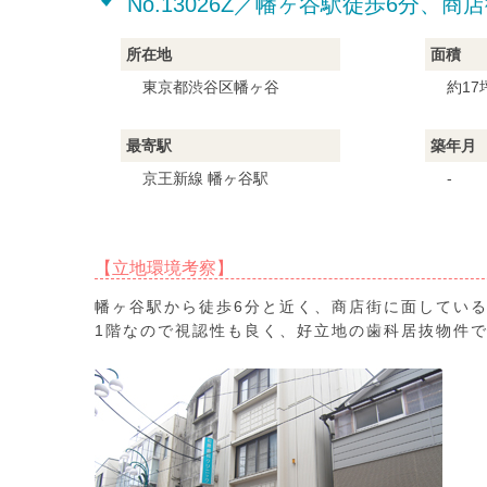
No.13026Z／幡ヶ谷駅徒歩6分、
所在地
面積
東京都渋谷区幡ヶ谷
約17
最寄駅
築年月
京王新線 幡ヶ谷駅
-
【立地環境考察】
幡ヶ谷駅から徒歩6分と近く、商店街に面してい
1階なので視認性も良く、好立地の歯科居抜物件