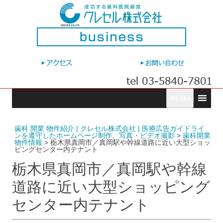
コ
MENU
ン
テ
ン
ツ
へ
歯科 開業 物件紹介 | クレセル株式会社 | 医療広告ガイドライ
ス
ンを遵守したホームページ制作、写真・ビデオ撮影
>
歯科開業
キ
物件情報
>
栃木県真岡市／真岡駅や幹線道路に近い大型ショッ
ッ
ピングセンター内テナント
プ
栃木県真岡市／真岡駅や幹線
道路に近い大型ショッピング
センター内テナント