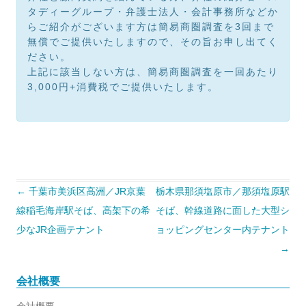
タディーグループ・弁護士法人・会計事務所などか
らご紹介がございます方は簡易商圏調査を3回まで
無償でご提供いたしますので、その旨お申し出てく
ださい。
上記に該当しない方は、簡易商圏調査を一回あたり
3,000円+消費税でご提供いたします。
投
←
千葉市美浜区高洲／JR京葉
栃木県那須塩原市／那須塩原駅
稿
ナ
線稲毛海岸駅そば、高架下の希
そば、幹線道路に面した大型シ
ビ
ゲ
少なJR企画テナント
ョッピングセンター内テナント
ー
シ
→
ョ
ン
会社概要