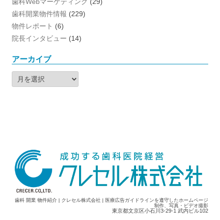
歯科Webマーケティング
(29)
歯科開業物件情報
(229)
物件レポート
(6)
院長インタビュー
(14)
アーカイブ
ア
ー
カ
イ
ブ
歯科 開業 物件紹介 | クレセル株式会社 | 医療広告ガイドラインを遵守したホームページ
制作、写真・ビデオ撮影
東京都文京区小石川3-29-1 武内ビル102