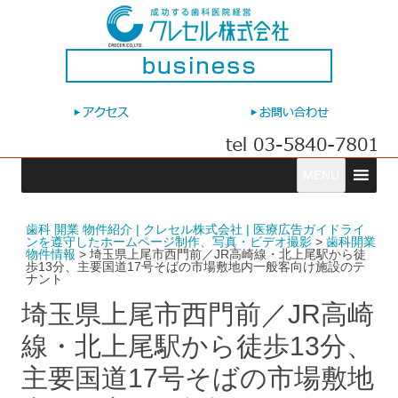
コ
MENU
ン
テ
ン
ツ
へ
歯科 開業 物件紹介 | クレセル株式会社 | 医療広告ガイドライ
ス
ンを遵守したホームページ制作、写真・ビデオ撮影
>
歯科開業
キ
物件情報
>
埼玉県上尾市西門前／JR高崎線・北上尾駅から徒
ッ
歩13分、主要国道17号そばの市場敷地内一般客向け施設のテ
プ
ナント
埼玉県上尾市西門前／JR高崎
線・北上尾駅から徒歩13分、
主要国道17号そばの市場敷地