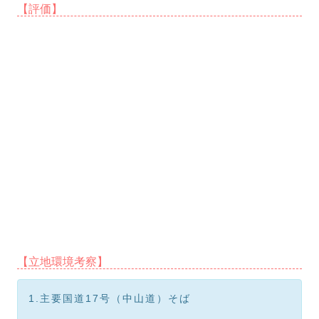
【評価】
【立地環境考察】
1.主要国道17号（中山道）そば