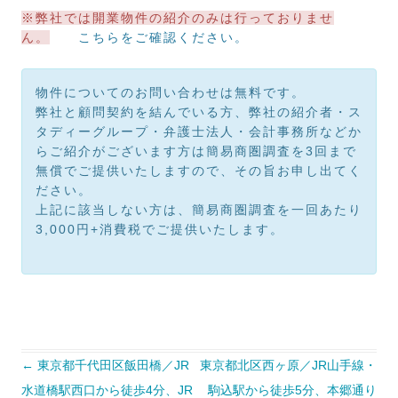
※弊社では開業物件の紹介のみは行っておりませ
ん。
こちらをご確認ください。
物件についてのお問い合わせは無料です。
弊社と顧問契約を結んでいる方、弊社の紹介者・ス
タディーグループ・弁護士法人・会計事務所などか
らご紹介がございます方は簡易商圏調査を3回まで
無償でご提供いたしますので、その旨お申し出てく
ださい。
上記に該当しない方は、簡易商圏調査を一回あたり
3,000円+消費税でご提供いたします。
投
←
東京都千代田区飯田橋／JR
東京都北区西ヶ原／JR山手線・
稿
ナ
水道橋駅西口から徒歩4分、JR
駒込駅から徒歩5分、本郷通り