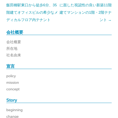
ビ
ゲ
飯田橋駅東口から徒歩6分、35
に面した視認性の良い新築11階
ー
シ
階建てオフィスビルの希少なメ
建てマンションの1階・2階テナ
ョ
ディカルフロア内テナント
ント
→
ン
会社概要
会社概要
所在地
社名由来
宣言
policy
mission
concept
Story
beginning
change