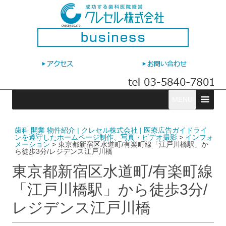
コ
MENU
ン
テ
ン
ツ
へ
歯科 開業 物件紹介 | クレセル株式会社 | 医療広告ガイドライ
ス
ンを遵守したホームページ制作、写真・ビデオ撮影
>
インフォ
キ
メーション
>
東京都新宿区水道町/有楽町線「江戸川橋駅」か
ッ
ら徒歩3分/レジデンス江戸川橋
プ
東京都新宿区水道町/有楽町線
「江戸川橋駅」から徒歩3分/
レジデンス江戸川橋