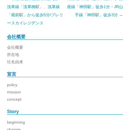
稿
ナ
浅草線「浅草橋駅」、浅草線
座線「神田駅」徒歩1分・JR山
ビ
ゲ
「蔵前駅」から徒歩5分/プレリ
手線「神田駅」徒歩3分
→
ー
シ
ースカイレジデンス
ョ
ン
会社概要
会社概要
所在地
社名由来
宣言
policy
mission
concept
Story
beginning
change