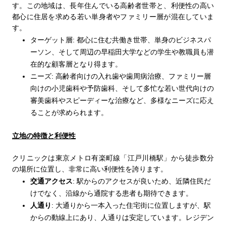
す。この地域は、長年住んでいる高齢者世帯と、利便性の高い
都心に住居を求める若い単身者やファミリー層が混在していま
す。
ターゲット層
:
都心に住む共働き世帯、単身のビジネスパ
ーソン、そして周辺の早稲田大学などの学生や教職員も潜
在的な顧客層となり得ます。
ニーズ
:
高齢者向けの入れ歯や歯周病治療、ファミリー層
向けの小児歯科や予防歯科、そして多忙な若い世代向けの
審美歯科やスピーディーな治療など、多様なニーズに応え
ることが求められます。
立地の特徴と利便性
クリニックは東京メトロ有楽町線「江戸川橋駅」から徒歩数分
の場所に位置し、非常に高い利便性を誇ります。
交通アクセス
:
駅からのアクセスが良いため、近隣住民だ
けでなく、沿線から通院する患者も期待できます。
人通り
:
大通りから一本入った住宅街に位置しますが、駅
からの動線上にあり、人通りは安定しています。レジデン