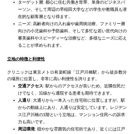
ターゲット層
:
都心に住む共働き世帯、単身のビジネスパ
ーソン、そして周辺の早稲田大学などの学生や教職員も潜
在的な顧客層となり得ます。
ニーズ
:
高齢者向けの入れ歯や歯周病治療、ファミリー層
向けの小児歯科や予防歯科、そして多忙な若い世代向けの
審美歯科やスピーディーな治療など、多様なニーズに応え
ることが求められます。
立地の特徴と利便性
クリニックは東京メトロ有楽町線「江戸川橋駅」から徒歩数分
の場所に位置し、非常に高い利便性を誇ります。
交通アクセス
:
駅からのアクセスが良いため、近隣住民だ
けでなく、沿線から通院する患者も期待できます。
人通り
:
大通りから一本入った住宅街に位置しますが、駅
からの動線上にあり、人通りは安定しています。レジデン
ス江戸川橋の
1
階という立地は、マンション住民への訴求
力も高いです。
周辺環境
:
穏やかな雰囲気の住宅街であり、近くには江戸