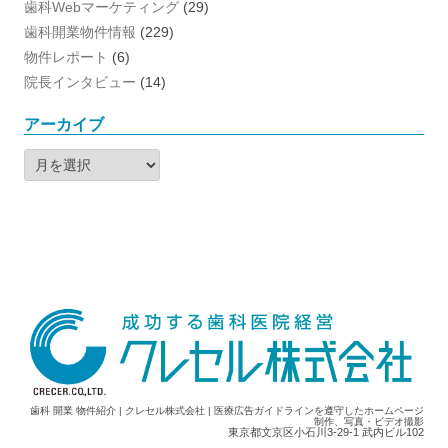
歯科Webマーケティング
(29)
歯科開業物件情報
(229)
物件レポート
(6)
院長インタビュー
(14)
アーカイブ
ア
ー
カ
イ
ブ
歯科 開業 物件紹介 | クレセル株式会社 | 医療広告ガイドラインを遵守したホームページ
制作、写真・ビデオ撮影
東京都文京区小石川3-29-1 武内ビル102