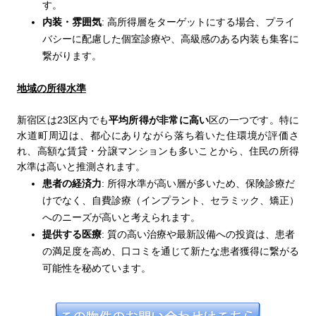
す。
内装・雰囲気
:
高所得層をターゲットにする場合、プライ
バシーに配慮した個室診療や、高級感のある内装も集客に
繋がります。
地域の所得水準
23
平均所得が非常に高い
新宿区は
区内でも
区の一つです。特に
水道町周辺は、都心にありながら落ち着いた住環境が評価さ
れ、高額な賃貸・分譲マンションも多いことから、住民の所得
水準は高いと推測されます。
患者の経済力
:
所得水準が高い層が多いため、保険診療だ
けでなく、自費診療（インプラント、セラミック、矯正）
へのニーズが高いと考えられます。
提供する医療
:
質の高い治療や最新設備への投資は、患者
の満足度を高め、口コミを通じて新たな患者獲得に繋がる
可能性を秘めています。