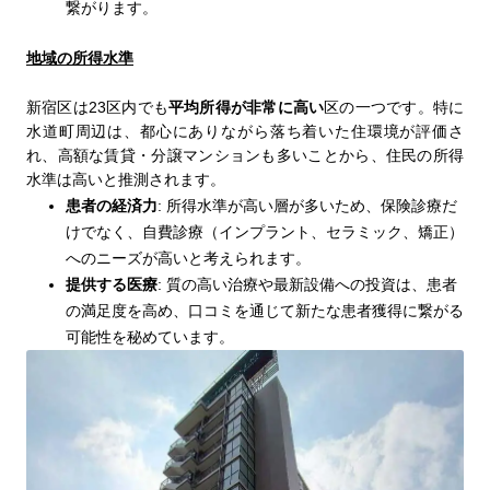
繋がります。
地域の所得水準
23
平均所得が非常に高い
新宿区は
区内でも
区の一つです。特に
水道町周辺は、都心にありながら落ち着いた住環境が評価さ
れ、高額な賃貸・分譲マンションも多いことから、住民の所得
水準は高いと推測されます。
患者の経済力
:
所得水準が高い層が多いため、保険診療だ
けでなく、自費診療（インプラント、セラミック、矯正）
へのニーズが高いと考えられます。
提供する医療
:
質の高い治療や最新設備への投資は、患者
の満足度を高め、口コミを通じて新たな患者獲得に繋がる
可能性を秘めています。