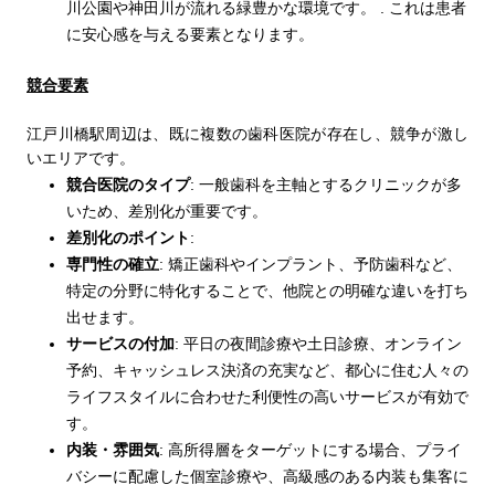
川公園や神田川が流れる緑豊かな環境です。
.
これは患者
に安心感を与える要素となります。
競合要素
江戸川橋駅周辺は、既に複数の歯科医院が存在し、競争が激し
いエリアです。
競合医院のタイプ
:
一般歯科を主軸とするクリニックが多
いため、差別化が重要です。
差別化のポイント
:
専門性の確立
:
矯正歯科やインプラント、予防歯科など、
特定の分野に特化することで、他院との明確な違いを打ち
出せます。
サービスの付加
:
平日の夜間診療や土日診療、オンライン
予約、キャッシュレス決済の充実など、都心に住む人々の
ライフスタイルに合わせた利便性の高いサービスが有効で
す。
内装・雰囲気
:
高所得層をターゲットにする場合、プライ
バシーに配慮した個室診療や、高級感のある内装も集客に