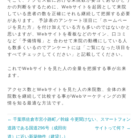
そこで、アクセス数における来院数が妥当であるかどう
かの判断をするために、Webサイトを起因として来院
している患者の数を正確にそれも継続して把握する必要
があります。 予診表のアンケート項目に「ホームペー
ジを見た方」を付け加えている方も多いのではないかと
思いますが、Webサイトを看板などのサイン、口コミ
など「予備情報」と 合わせて来院の動機にしている人
も数多くいるのでアンケートには「ご覧になった項目を
すべてチェックしてください」と記載してください。
これでWebサイトを見た人の全量を把握する事が出来
ます。
アクセス数とWebサイトを見た人の来院数、全体の来
院数を継続して比較する事がWebマーケティングの実
情を知る最適な方法です。
投
←
千葉県佐倉市宮小路町／幹線
今更聞けない、スマートフォン
稿
ナ
道路である国道296号（成田街
サイトって何？
→
ビ
ゲ
道）に近い新築物件（建貸し）