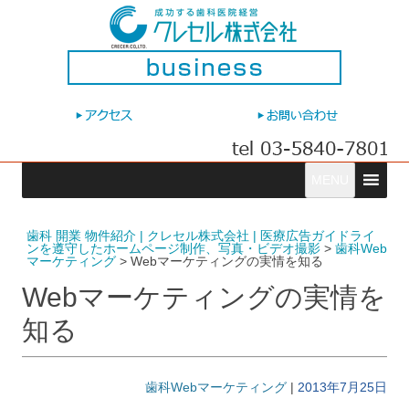
コ
MENU
ン
テ
ン
ツ
へ
歯科 開業 物件紹介 | クレセル株式会社 | 医療広告ガイドライ
ス
ンを遵守したホームページ制作、写真・ビデオ撮影
>
歯科Web
キ
マーケティング
>
Webマーケティングの実情を知る
ッ
プ
Webマーケティングの実情を
知る
歯科Webマーケティング
|
2013年7月25日