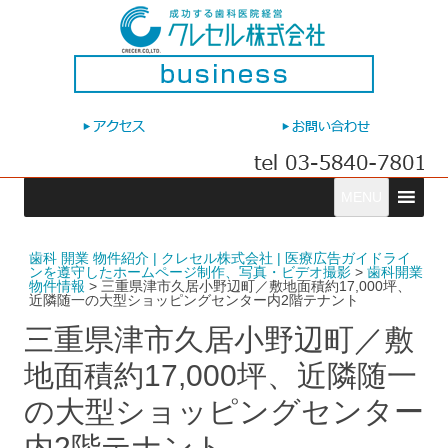
コ
MENU
ン
テ
ン
ツ
へ
歯科 開業 物件紹介 | クレセル株式会社 | 医療広告ガイドライ
ス
ンを遵守したホームページ制作、写真・ビデオ撮影
>
歯科開業
キ
物件情報
>
三重県津市久居小野辺町／敷地面積約17,000坪、
ッ
近隣随一の大型ショッピングセンター内2階テナント
プ
三重県津市久居小野辺町／敷
地面積約17,000坪、近隣随一
の大型ショッピングセンター
内2階テナント