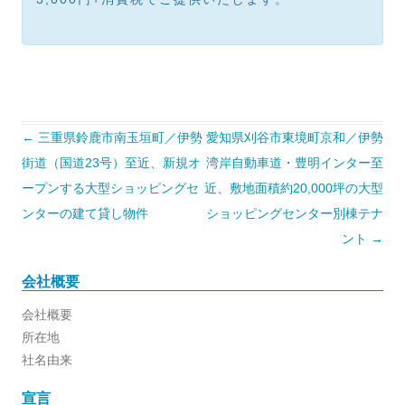
投
←
三重県鈴鹿市南玉垣町／伊勢
愛知県刈谷市東境町京和／伊勢
稿
ナ
街道（国道23号）至近、新規オ
湾岸自動車道・豊明インター至
ビ
ゲ
ープンする大型ショッピングセ
近、敷地面積約20,000坪の大型
ー
シ
ンターの建て貸し物件
ショッピングセンター別棟テナ
ョ
ント
→
ン
会社概要
会社概要
所在地
社名由来
宣言