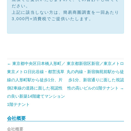
ださい。
上記に該当しない方は、簡易商圏調査を一回あたり
3,000円+消費税でご提供いたします。
投
←
東京都中央区日本橋人形町／
東京都新宿区新宿／東京メトロ
稿
ナ
東京メトロ日比谷線・都営浅草
丸の内線・新宿御苑前駅から徒
ビ
ゲ
線の人形町駅から徒歩1分、片
歩1分、新宿通りに面した視認
ー
シ
側2車線の道路に面した視認性
性の高いビルの1階テナント
→
ョ
の良い新築14階建てマンション
ン
1階テナント
会社概要
会社概要