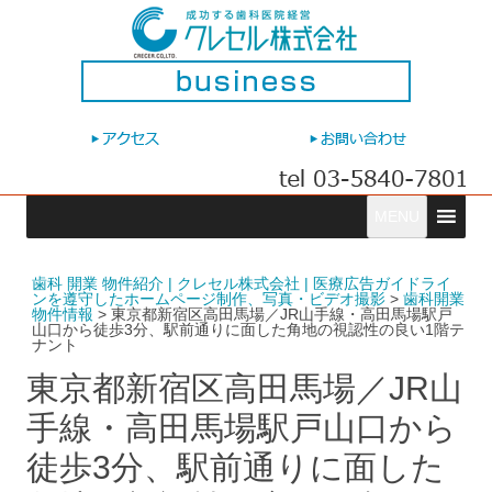
コ
MENU
ン
テ
ン
ツ
へ
歯科 開業 物件紹介 | クレセル株式会社 | 医療広告ガイドライ
ス
ンを遵守したホームページ制作、写真・ビデオ撮影
>
歯科開業
キ
物件情報
>
東京都新宿区高田馬場／JR山手線・高田馬場駅戸
ッ
山口から徒歩3分、駅前通りに面した角地の視認性の良い1階テ
プ
ナント
東京都新宿区高田馬場／JR山
手線・高田馬場駅戸山口から
徒歩3分、駅前通りに面した