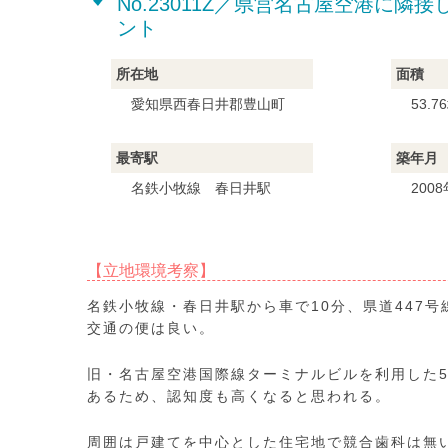
No.23011Z／県営名古屋空港に
ント
所在地
面積
愛知県西春日井郡豊山町
53.7
最寄駅
築年月
名鉄小牧線 春日井駅
200
【立地環境考察】
名鉄小牧線・春日井駅から車で10分、県道447
交通の便は良い。
旧・名古屋空港国際線ターミナルビルを利用した
あるため、認知度も高くなると思われる。
周囲は戸建てを中心とした住宅地で競合歯科は無