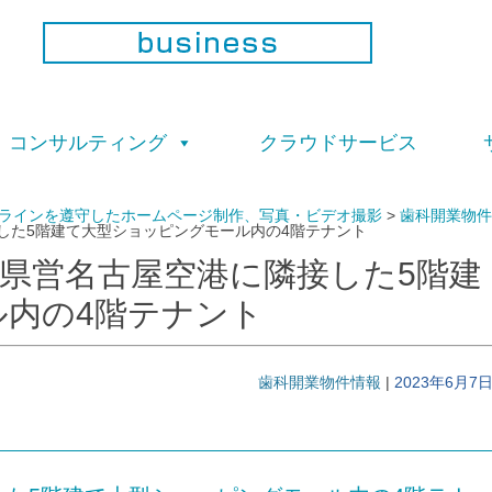
コ
ン
コンサルティング
クラウドサービス
テ
ン
ツ
へ
ガイドラインを遵守したホームページ制作、写真・ビデオ撮影
ス
>
歯科開業物件
した5階建て大型ショッピングモール内の4階テナント
キ
ッ
プ
県営名古屋空港に隣接した5階建
内の4階テナント
歯科開業物件情報
|
2023年6月7