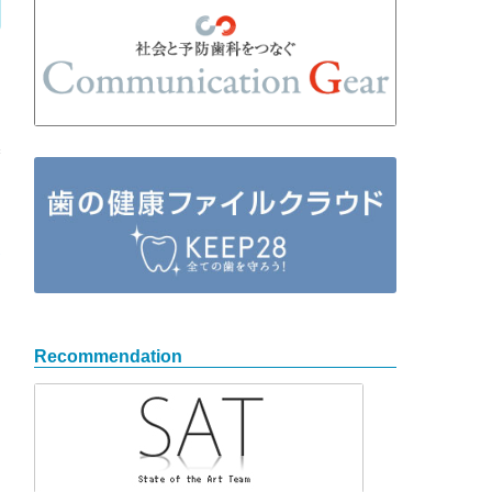
徒
テ
→
Recommendation