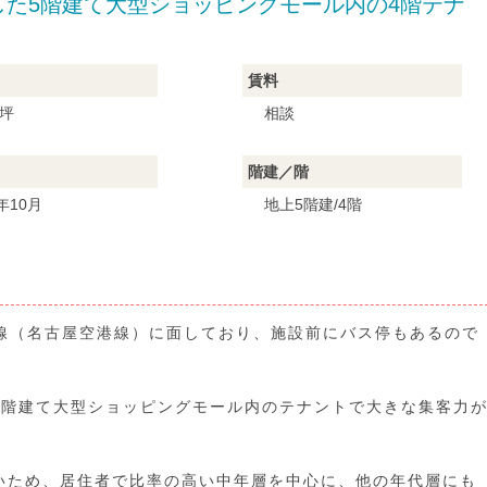
隣接した5階建て大型ショッピングモール内の4階テナ
賃料
6坪
相談
階建／階
8年10月
地上5階建/4階
号線（名古屋空港線）に面しており、施設前にバス停もあるので
5階建て大型ショッピングモール内のテナントで大きな集客力
いため、居住者で比率の高い中年層を中心に、他の年代層にも