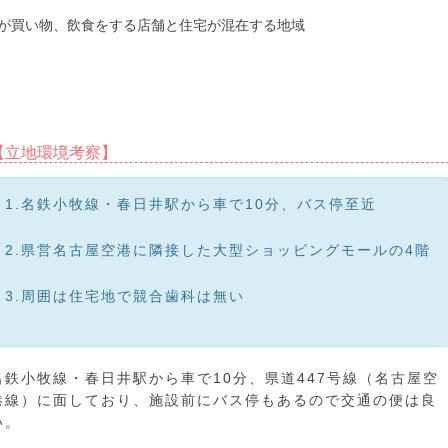
が買い物、飲食をする店舗と住宅が混在する地域
【立地環境考察】
1.名鉄小牧線・春日井駅から車で10分、バス停至近
2.県営名古屋空港に隣接した大型ショッピングモールの4階
3.周囲は住宅地で競合歯科は無い
名鉄小牧線・春日井駅から車で10分、県道447号線（名古屋空
港線）に面しており、施設前にバス停もあるので交通の便は良
い。