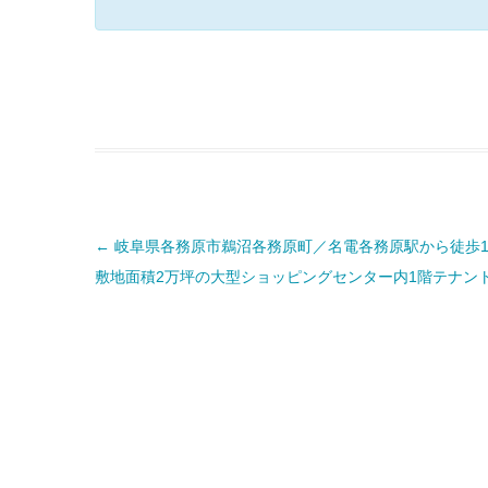
投
←
岐阜県各務原市鵜沼各務原町／名電各務原駅から徒歩1
稿
ナ
敷地面積2万坪の大型ショッピングセンター内1階テナン
ビ
ゲ
ー
シ
ョ
ン