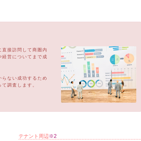
に直接訪問して商圏内
や経営についてまで成
からない成功するため
って調査します。
テナント周辺
※2