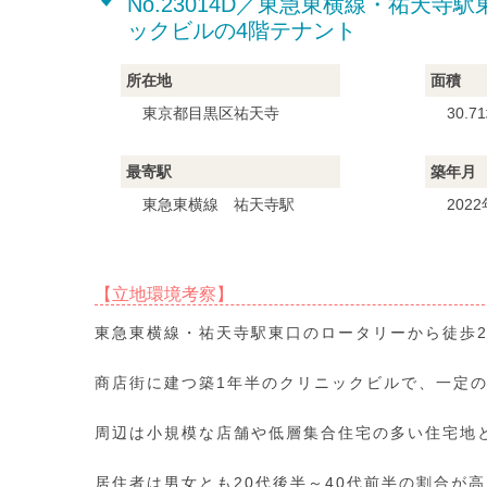
No.23014D／東急東横線・祐天
ックビルの4階テナント
所在地
面積
東京都目黒区祐天寺
30.7
最寄駅
築年月
東急東横線 祐天寺駅
202
【立地環境考察】
東急東横線・祐天寺駅東口のロータリーから徒歩
商店街に建つ築1年半のクリニックビルで、一定
周辺は小規模な店舗や低層集合住宅の多い住宅地
居住者は男女とも20代後半～40代前半の割合が