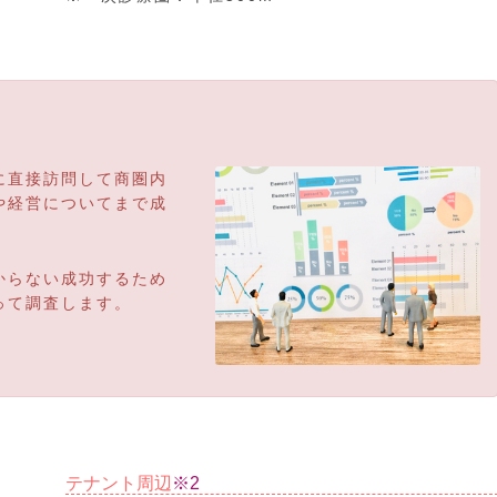
に直接訪問して商圏内
や経営についてまで成
からない成功するため
って調査します。
テナント周辺
※2