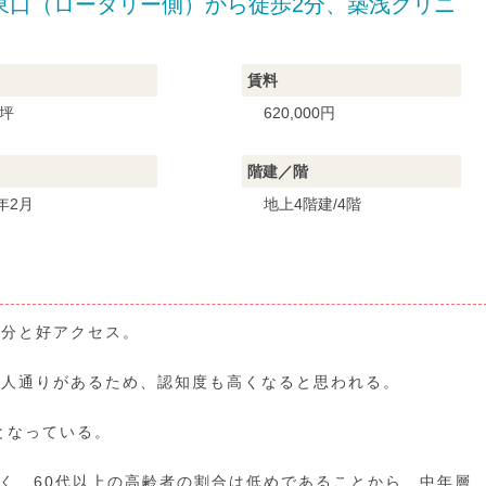
寺駅東口（ロータリー側）から徒歩2分、築浅クリニ
賃料
1坪
620,000円
階建／階
2年2月
地上4階建/4階
2分と好アクセス。
の人通りがあるため、認知度も高くなると思われる。
となっている。
高く、60代以上の高齢者の割合は低めであることから、中年層