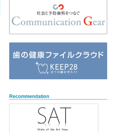
8
築
→
Recommendation