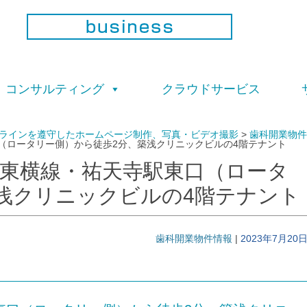
コ
ン
コンサルティング
クラウドサービス
テ
ン
ツ
へ
ガイドラインを遵守したホームページ制作、写真・ビデオ撮影
ス
>
歯科開業物件
（ロータリー側）から徒歩2分、築浅クリニックビルの4階テナント
キ
ッ
プ
東横線・祐天寺駅東口（ロータ
浅クリニックビルの4階テナント
歯科開業物件情報
|
2023年7月20