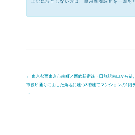
上記に該当しない方は、簡易商圏調査を一回あた
投
←
東京都西東京市南町／西武新宿線・田無駅南口から徒
稿
ナ
市役所通りに面した角地に建つ3階建てマンションの1階
ビ
ゲ
ト
ー
シ
ョ
ン