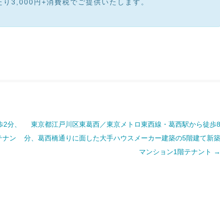
り3,000円+消費税でご提供いたします。
歩2分、
東京都江戸川区東葛西／東京メトロ東西線・葛西駅から徒歩
テナン
分、葛西橋通りに面した大手ハウスメーカー建築の5階建て新
マンション1階テナント